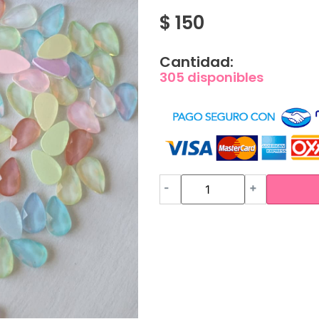
$
150
Cantidad:
305 disponibles
-
+