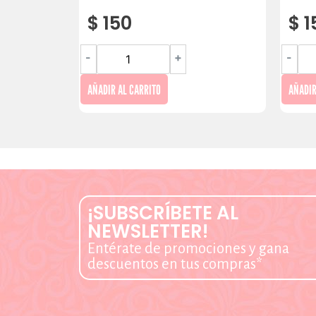
$
150
$
1
-
+
-
AÑADIR AL CARRITO
AÑADIR
¡SUBSCRÍBETE AL
NEWSLETTER!
Entérate de promociones y gana
descuentos en tus compras*