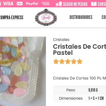
A
SEGUIR MI PEDIDO
CURSO
DISTRIBUIDORES
CO
COMPRA EXPRESS
Cristales
Cristales De Cort
Pastel





Cristales De Cortes 100 Pc M
Peso
0,010 G
Dimensiones
1 × 5 × 1 CM