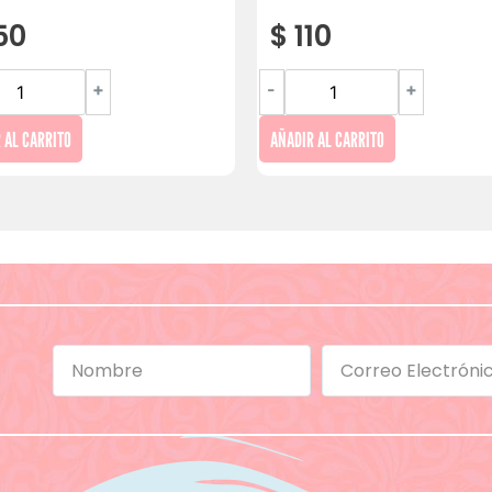
50
$
110
+
-
+
 AL CARRITO
AÑADIR AL CARRITO