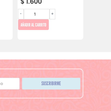
$
1.600
-
+
AÑADIR AL CARRITO
SUSCRIBIRME