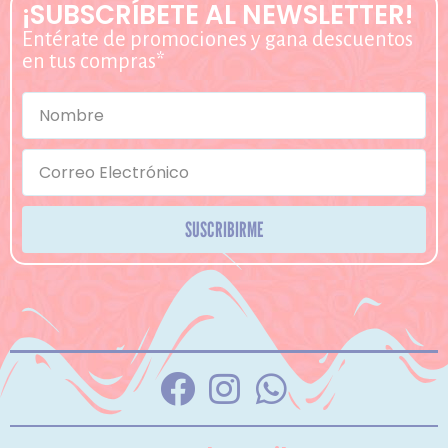
¡SUBSCRÍBETE AL NEWSLETTER!
Entérate de promociones y gana descuentos
en tus compras*
SUSCRIBIRME