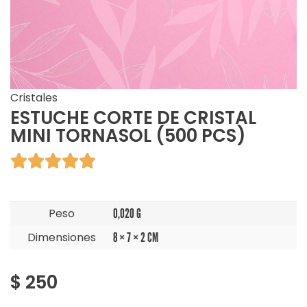
Cristales
ESTUCHE CORTE DE CRISTAL
MINI TORNASOL (500 PCS)





Peso
0,020 G
Dimensiones
8 × 7 × 2 CM
$
250