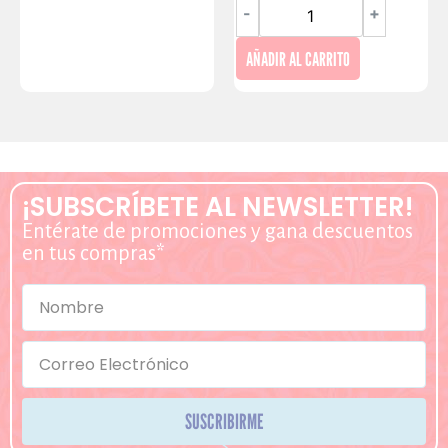
-
+
AÑADIR AL CARRITO
¡SUBSCRÍBETE AL NEWSLETTER!
Entérate de promociones y gana descuentos
en tus compras*
SUSCRIBIRME