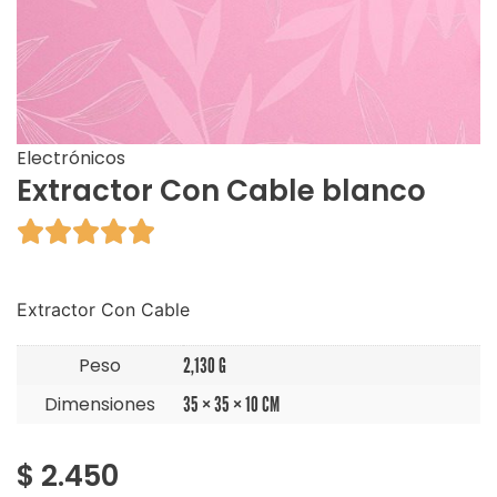
Electrónicos
Extractor Con Cable blanco





Extractor Con Cable
Peso
2,130 G
Dimensiones
35 × 35 × 10 CM
$
2.450