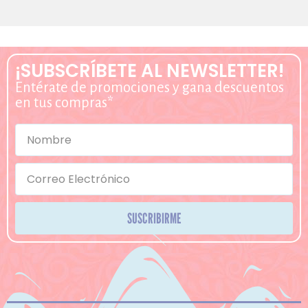
¡SUBSCRÍBETE AL NEWSLETTER!
Entérate de promociones y gana descuentos
en tus compras*
SUSCRIBIRME