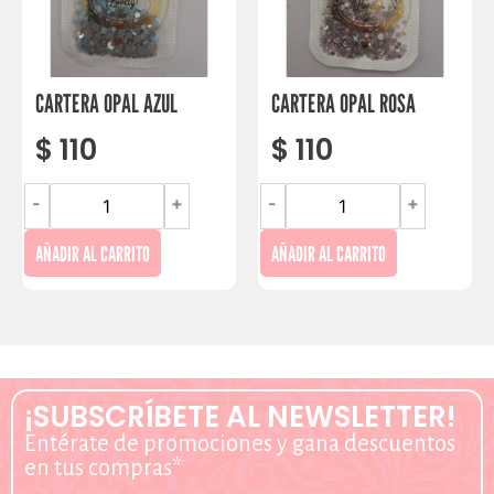
CARTERA OPAL AZUL
CARTERA OPAL ROSA
$
110
$
110
-
+
-
+
AÑADIR AL CARRITO
AÑADIR AL CARRITO
¡SUBSCRÍBETE AL NEWSLETTER!
Entérate de promociones y gana descuentos
en tus compras*