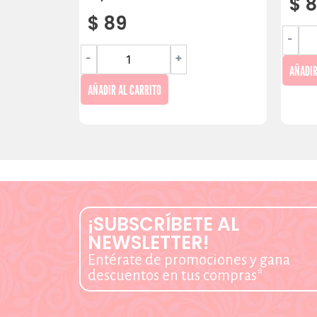
$
8
$
89
-
-
+
AÑADIR
AÑADIR AL CARRITO
¡SUBSCRÍBETE AL
NEWSLETTER!
Entérate de promociones y gana
descuentos en tus compras*