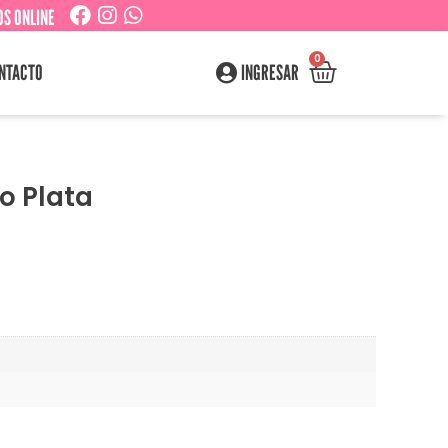
S ONLINE
0
NTACTO
INGRESAR
co Plata