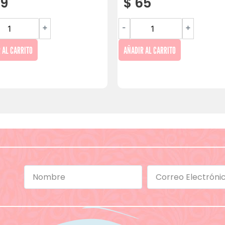
9
$
65
+
-
+
 AL CARRITO
AÑADIR AL CARRITO