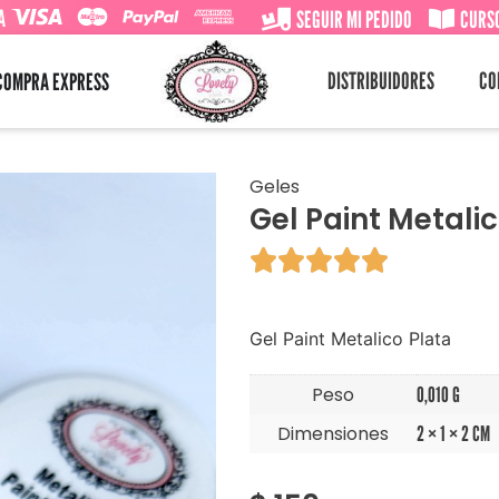
A
SEGUIR MI PEDIDO
CURSO
DISTRIBUIDORES
CO
COMPRA EXPRESS
Geles
Gel Paint Metali





Gel Paint Metalico Plata
Peso
0,010 G
Dimensiones
2 × 1 × 2 CM