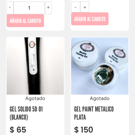
-
+
-
+
AÑADIR AL CARRITO
AÑADIR AL CARRITO
Agotado
Agotado
GEL SOLIDO 5D 01
GEL PAINT METALICO
(BLANCO)
PLATA
$
65
$
150