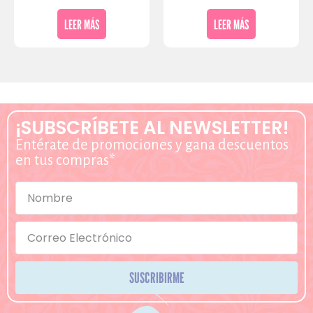
LEER MÁS
LEER MÁS
¡SUBSCRÍBETE AL NEWSLETTER!
Entérate de promociones y gana descuentos
en tus compras*
SUSCRIBIRME