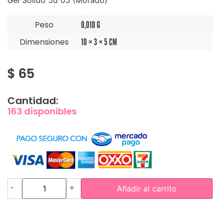
Gel Solido 5d 05 (Morado)
Peso
0,010 G
Dimensiones
10 × 3 × 5 CM
$
65
Cantidad:
163 disponibles
-
+
Añadir al carrito