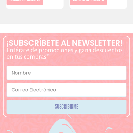
¡SUBSCRÍBETE AL NEWSLETTER!
Entérate de promociones y gana descuentos
en tus compras*
SUSCRIBIRME