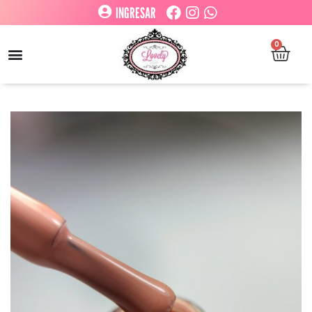
INGRESAR
0