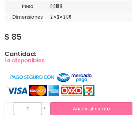
Peso
0,010 G
Dimensiones
2 × 3 × 2 CM
$
85
Cantidad:
14 disponibles
-
+
Añadir al carrito