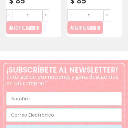
$
85
$
85
-
+
-
+
AÑADIR AL CARRITO
AÑADIR AL CARRITO
¡SUBSCRÍBETE AL NEWSLETTER!
Entérate de promociones y gana descuentos
en tus compras*