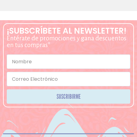
¡SUBSCRÍBETE AL NEWSLETTER!
Entérate de promociones y gana descuentos
en tus compras*
SUSCRIBIRME