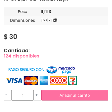
Peso
0,010 G
Dimensiones
1 × 4 × 1 CM
$
30
Cantidad:
124 disponibles
-
+
Añadir al carrito