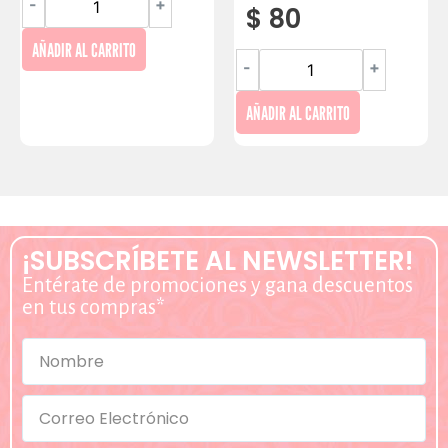
-
+
$
80
AÑADIR AL CARRITO
-
+
AÑADIR AL CARRITO
¡SUBSCRÍBETE AL NEWSLETTER!
Entérate de promociones y gana descuentos
en tus compras*