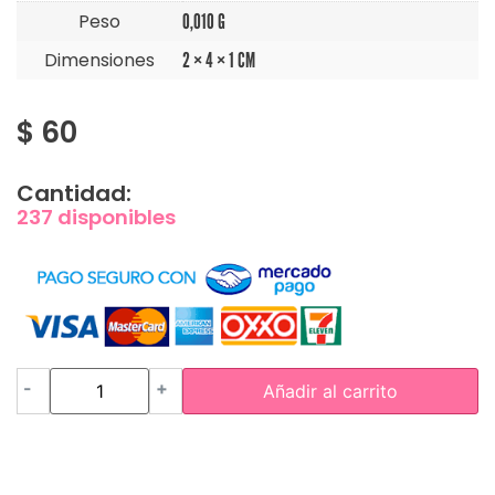
Peso
0,010 G
Dimensiones
2 × 4 × 1 CM
$
60
Cantidad:
237 disponibles
-
+
Añadir al carrito