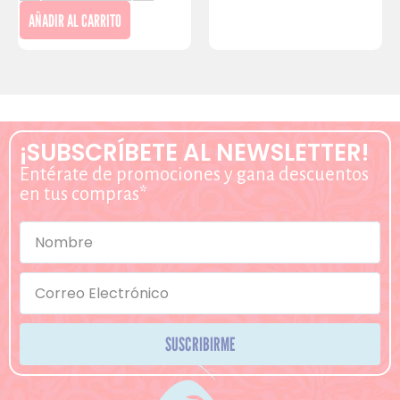
AÑADIR AL CARRITO
¡SUBSCRÍBETE AL NEWSLETTER!
Entérate de promociones y gana descuentos
en tus compras*
SUSCRIBIRME