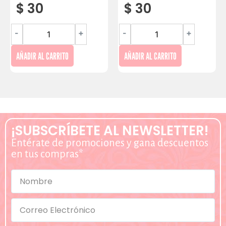
$
30
$
30
-
+
-
+
AÑADIR AL CARRITO
AÑADIR AL CARRITO
¡SUBSCRÍBETE AL NEWSLETTER!
Entérate de promociones y gana descuentos
en tus compras*