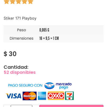





Stiker 171 Playboy
Peso
0,005 G
Dimensiones
16 × 9,5 × 1 CM
$
30
Cantidad:
52 disponibles