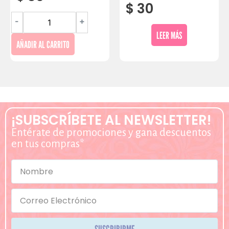
$
30
-
+
LEER MÁS
AÑADIR AL CARRITO
¡SUBSCRÍBETE AL NEWSLETTER!
Entérate de promociones y gana descuentos
en tus compras*