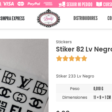
A
SEGUIR MI PEDIDO
CURSO
DISTRIBUIDORES
CO
COMPRA EXPRESS
Stickers
Stiker 82 Lv Negr





Stiker 233 Lv Negro
Peso
0,010 G
Dimensiones
11 × 9 × 1 CM