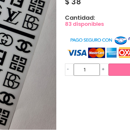
$
38
Cantidad:
83 disponibles
-
+