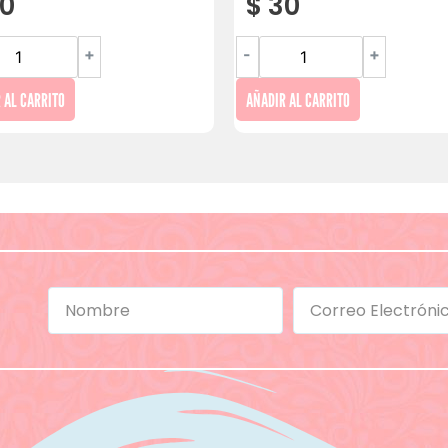
0
$
30
+
-
+
 AL CARRITO
AÑADIR AL CARRITO