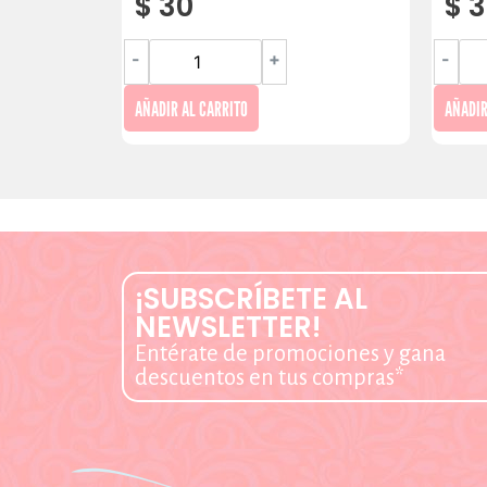
$
30
$
3
-
+
-
AÑADIR AL CARRITO
AÑADIR
¡SUBSCRÍBETE AL
NEWSLETTER!
Entérate de promociones y gana
descuentos en tus compras*