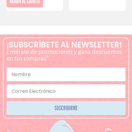
AÑADIR AL CARRITO
¡SUBSCRÍBETE AL NEWSLETTER!
Entérate de promociones y gana descuentos
en tus compras*
SUSCRIBIRME