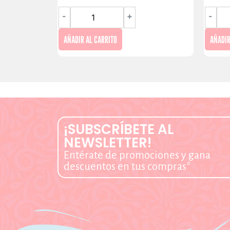
-
+
-
AÑADIR AL CARRITO
AÑADIR
¡SUBSCRÍBETE AL
NEWSLETTER!
Entérate de promociones y gana
descuentos en tus compras*