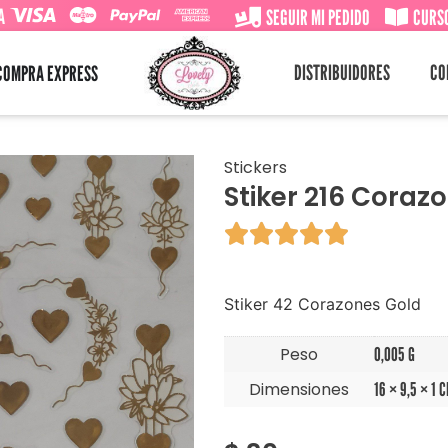
A
SEGUIR MI PEDIDO
CURSO
DISTRIBUIDORES
CO
COMPRA EXPRESS
Stickers
Stiker 216 Coraz





Stiker 42 Corazones Gold
Peso
0,005 G
Dimensiones
16 × 9,5 × 1 