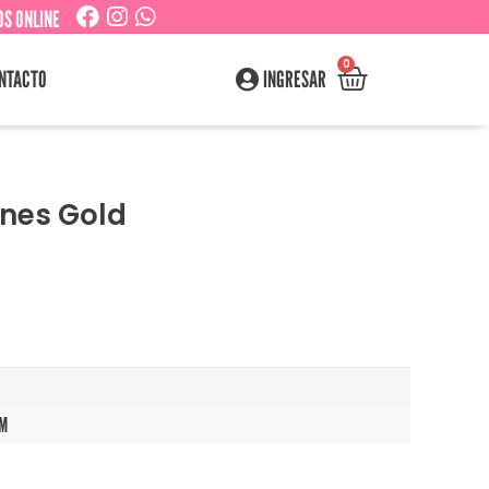
S ONLINE
0
NTACTO
INGRESAR
ones Gold
CM