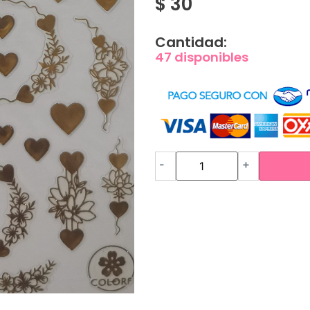
$
30
Cantidad:
47 disponibles
-
+