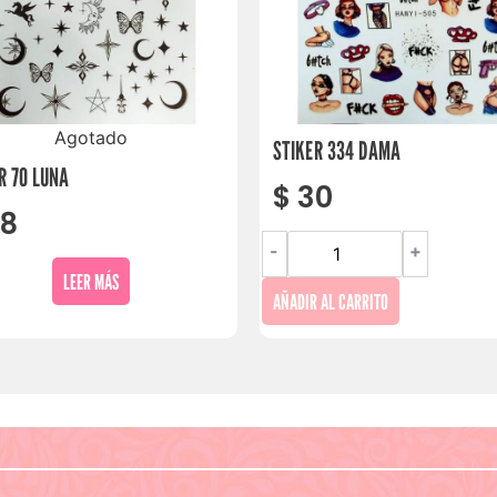
Agotado
STIKER 334 DAMA
R 70 LUNA
$
30
8
-
+
LEER MÁS
AÑADIR AL CARRITO