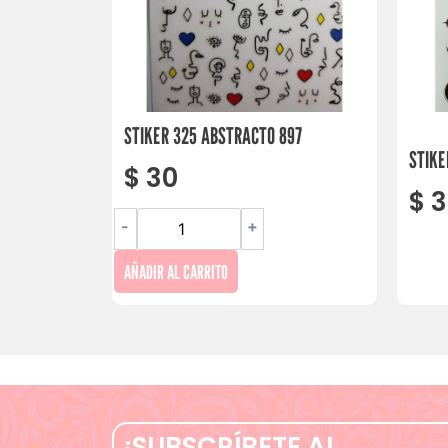
STIKER 325 ABSTRACTO 897
STIKE
$
30
$
3
-
+
AÑADIR AL CARRITO
¡SUBSCRÍBETE AL