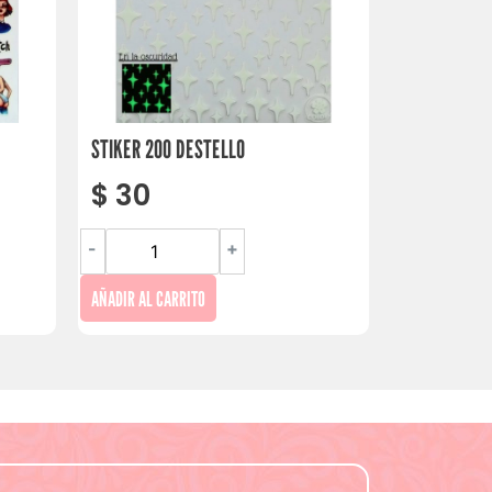
STIKER 200 DESTELLO
$
30
-
+
AÑADIR AL CARRITO