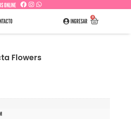
S ONLINE
0
NTACTO
INGRESAR
cta Flowers
CM