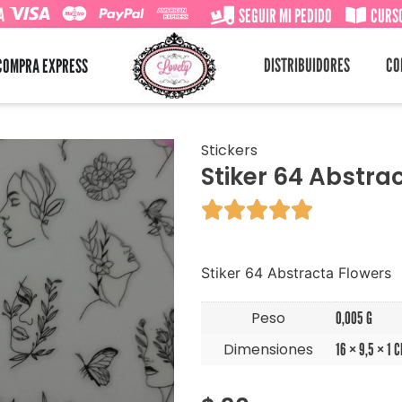
A
SEGUIR MI PEDIDO
CURSO
DISTRIBUIDORES
CO
COMPRA EXPRESS
Stickers
Stiker 64 Abstra





Stiker 64 Abstracta Flowers
Peso
0,005 G
Dimensiones
16 × 9,5 × 1 