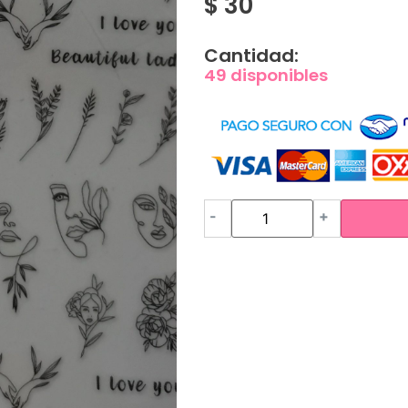
$
30
Cantidad:
49 disponibles
-
+