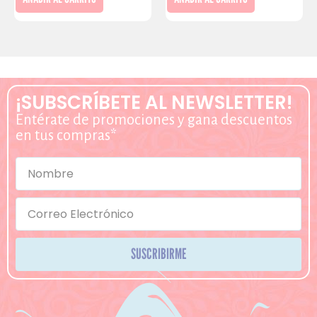
¡SUBSCRÍBETE AL NEWSLETTER!
Entérate de promociones y gana descuentos
en tus compras*
SUSCRIBIRME