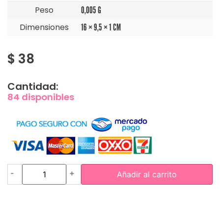
Peso
0,005 G
Dimensiones
16 × 9,5 × 1 CM
$
38
Cantidad:
84 disponibles
-
+
Añadir al carrito