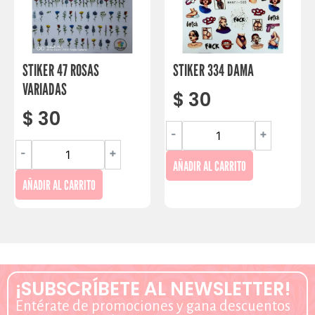
STIKER 47 ROSAS
STIKER 334 DAMA
VARIADAS
$
30
$
30
-
+
-
+
AÑADIR AL CARRITO
AÑADIR AL CARRITO
¡SUBSCRÍBETE AL NEWSLETTER!
Entérate de promociones y gana descuentos