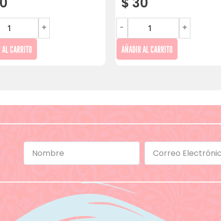
0
$
30
+
-
+
 AL CARRITO
AÑADIR AL CARRITO