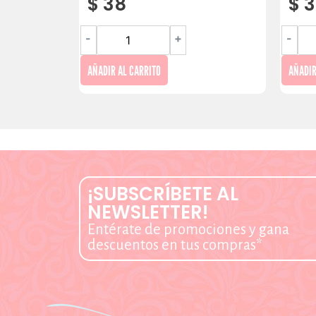
$
38
$
3
-
+
-
AÑADIR AL CARRITO
AÑADIR
¡SUBSCRÍBETE AL
NEWSLETTER!
Entérate de promociones y gana
descuentos en tus compras*