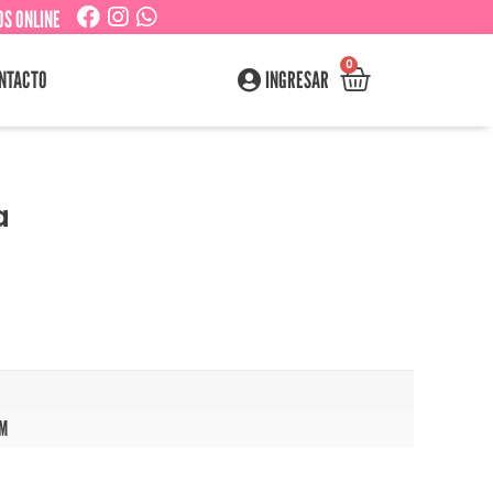
S ONLINE
0
NTACTO
INGRESAR
a
CM