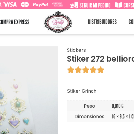
A
SEGUIR MI PEDIDO
CURSO
DISTRIBUIDORES
CO
COMPRA EXPRESS
Stickers
Stiker 272 bellior





Stiker Grinch
Peso
0,010 G
Dimensiones
16 × 9,5 × 1 