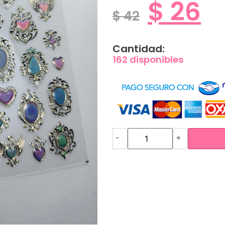
$
26
$
42
Cantidad:
162 disponibles
-
+