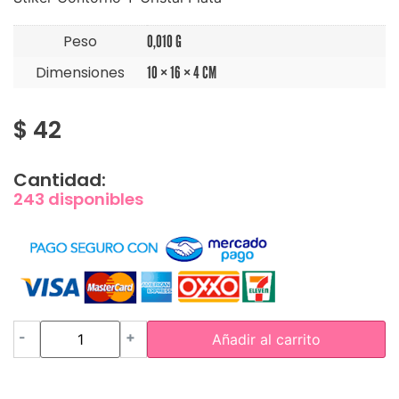
Peso
0,010 G
Dimensiones
10 × 16 × 4 CM
$
42
Cantidad:
243 disponibles
-
+
Añadir al carrito