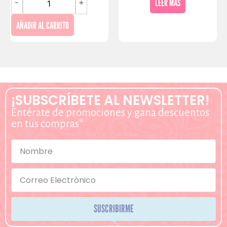
LEER MÁS
-
+
AÑADIR AL CARRITO
¡SUBSCRÍBETE AL NEWSLETTER!
Entérate de promociones y gana descuentos
en tus compras*
SUSCRIBIRME