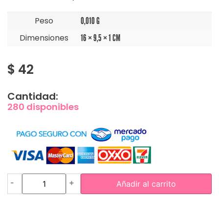
Peso
0,010 G
Dimensiones
16 × 9,5 × 1 CM
$
42
Cantidad:
280 disponibles
-
+
Añadir al carrito