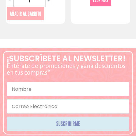
AÑADIR AL CARRITO
¡SUBSCRÍBETE AL NEWSLETTER!
Entérate de promociones y gana descuentos
en tus compras*
SUSCRIBIRME