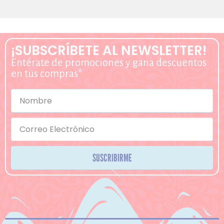
¡SUBSCRÍBETE AL NEWSLETTER!
Entérate de promociones y gana descuentos
en tus compras*
SUSCRIBIRME