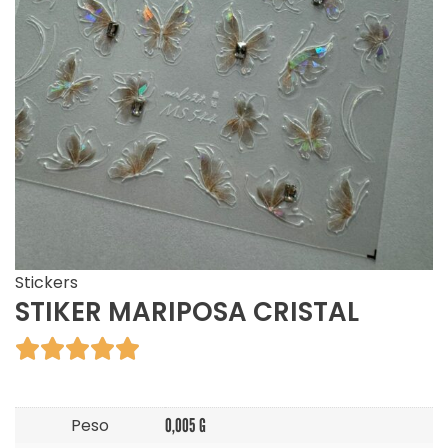
Stickers
STIKER MARIPOSA CRISTAL





Peso
0,005 G