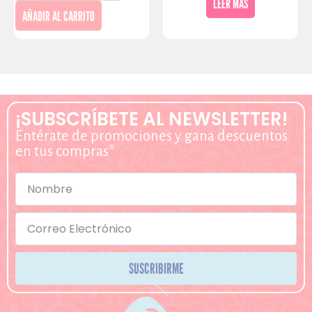
LEER MÁS
AÑADIR AL CARRITO
¡SUBSCRÍBETE AL NEWSLETTER!
Entérate de promociones y gana descuentos
en tus compras*
SUSCRIBIRME