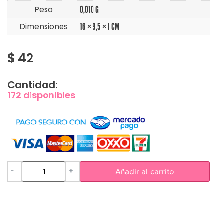
Peso
0,010 G
Dimensiones
16 × 9,5 × 1 CM
$
42
Cantidad:
172 disponibles
-
+
Añadir al carrito