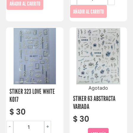
AÑADIR AL CARRITO
AÑADIR AL CARRITO
Agotado
STIKER 323 LOVE WHITE
STIKER 63 ABSTRACTA
K017
VARIADA
$
30
$
30
-
+