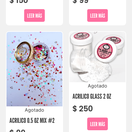
$
150
$
99
LEER MÁS
LEER MÁS
Agotado
ACRILICO GLASS 2 OZ
$
250
Agotado
ACRILICO 0.5 OZ MIX #2
LEER MÁS