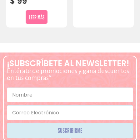
$
99
LEER MÁS
¡SUBSCRÍBETE AL NEWSLETTER!
Entérate de promociones y gana descuentos
en tus compras*
SUSCRIBIRME