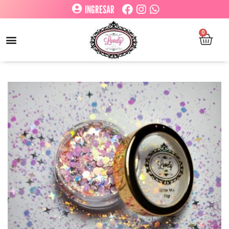
INGRESAR
0