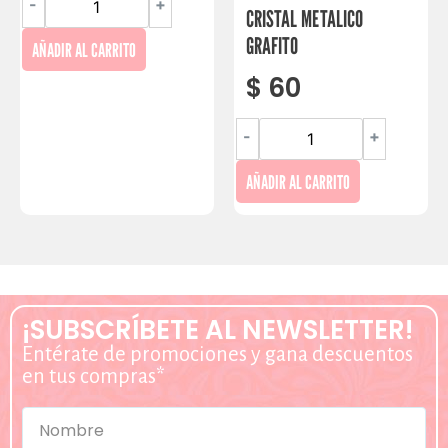
-
+
CRISTAL METALICO
GRAFITO
AÑADIR AL CARRITO
$
60
-
+
AÑADIR AL CARRITO
¡SUBSCRÍBETE AL NEWSLETTER!
Entérate de promociones y gana descuentos
en tus compras*