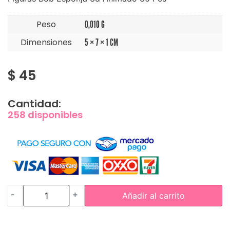
Peso
0,010 G
Dimensiones
5 × 7 × 1 CM
$
45
Cantidad:
258 disponibles
-
+
Añadir al carrito