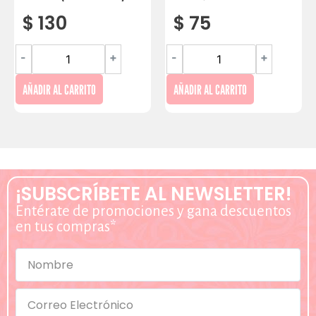
$
130
$
75
-
+
-
+
AÑADIR AL CARRITO
AÑADIR AL CARRITO
¡SUBSCRÍBETE AL NEWSLETTER!
Entérate de promociones y gana descuentos
en tus compras*