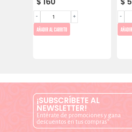
$
160
$
5
-
+
-
AÑADIR AL CARRITO
AÑADIR
¡SUBSCRÍBETE AL
NEWSLETTER!
Entérate de promociones y gana
descuentos en tus compras*