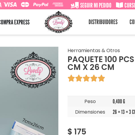
A
SEGUIR MI PEDIDO
CURSO
DISTRIBUIDORES
CO
COMPRA EXPRESS
Herramientas & Otros
PAQUETE 100 PCS
CM X 26 CM





Peso
0,400 G
Dimensiones
26 × 13 × 3 
$
175