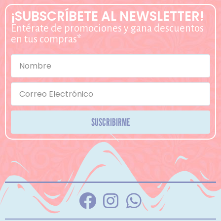
¡SUBSCRÍBETE AL NEWSLETTER!
Entérate de promociones y gana descuentos
en tus compras*
SUSCRIBIRME