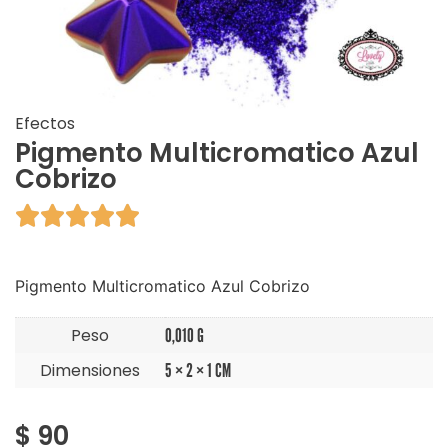
Efectos
Pigmento Multicromatico Azul
Cobrizo





Pigmento Multicromatico Azul Cobrizo
Peso
0,010 G
Dimensiones
5 × 2 × 1 CM
$
90