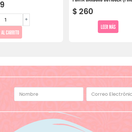
9
$
260
+
LEER MÁS
 AL CARRITO