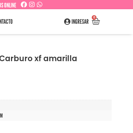
S ONLINE
0
NTACTO
INGRESAR
 Carburo xf amarilla
CM