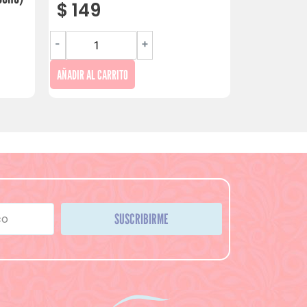
$
149
-
+
AÑADIR AL CARRITO
SUSCRIBIRME