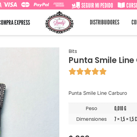
A
SEGUIR MI PEDIDO
CURSO
DISTRIBUIDORES
CO
COMPRA EXPRESS
Bits
Punta Smile Line





Punta Smile Line Carburo
Peso
0,010 G
Dimensiones
7 × 1,5 × 1,5 