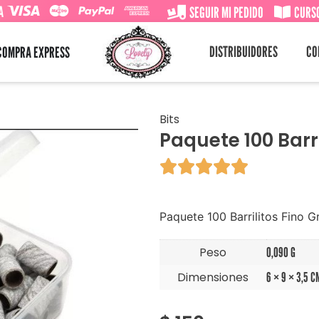
A
SEGUIR MI PEDIDO
CURSO
DISTRIBUIDORES
CO
COMPRA EXPRESS
Bits
Paquete 100 Barri





Paquete 100 Barrilitos Fino 
Peso
0,090 G
Dimensiones
6 × 9 × 3,5 C