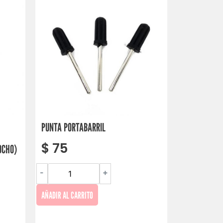
PUNTA PORTABARRIL
$
75
OCHO)
-
+
AÑADIR AL CARRITO