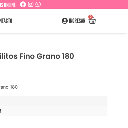
S ONLINE
0
NTACTO
INGRESAR
litos Fino Grano 180
Grano 180
M