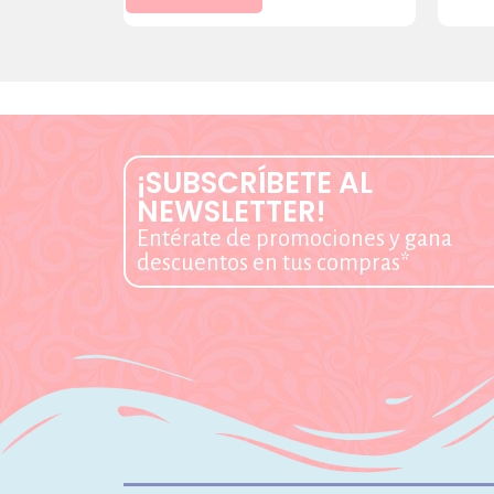
¡SUBSCRÍBETE AL
NEWSLETTER!
Entérate de promociones y gana
descuentos en tus compras*